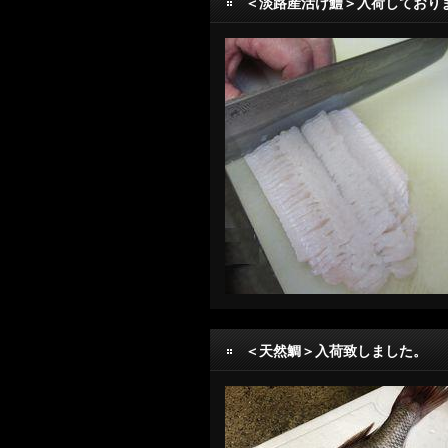
＜淡路産活け鱧＞入荷しており
＜天然鯛＞入荷致しました。