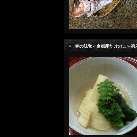
春の味覚＜京都産たけのこ＞初