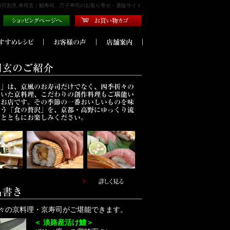
寿司割烹 寿司玄｜鯖寿司、穴子寿司のお取り寄せ・通販サイト
々の京料理・京寿司がご堪能できます。
＜ 淡路産活け鱧＞